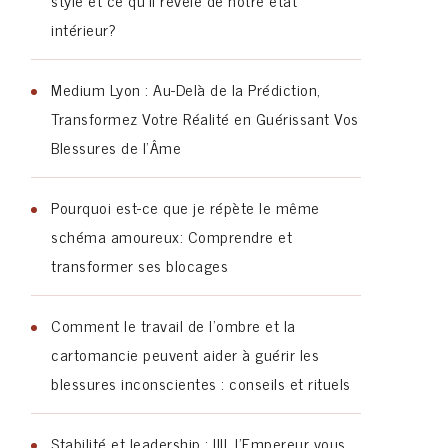
style et ce qu’il révèle de notre état
intérieur?
Medium Lyon : Au-Delà de la Prédiction,
Transformez Votre Réalité en Guérissant Vos
Blessures de l’Âme
Pourquoi est-ce que je répète le même
schéma amoureux: Comprendre et
transformer ses blocages
Comment le travail de l’ombre et la
cartomancie peuvent aider à guérir les
blessures inconscientes : conseils et rituels
Stabilité et leadership : IIII. l’Empereur vous