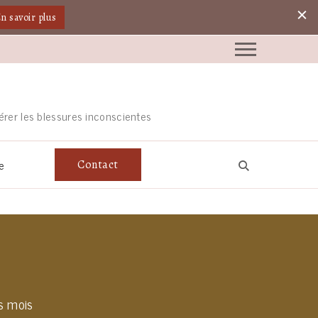
n savoir plus
érer les blessures inconscientes
e
Contact
s mois