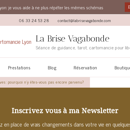
yon: je vous aide à ne plus répéter les mêmes schémas
E
06 33 24 53 28
contact@labrisevagabonde.com
La Brise Vagabonde
Séance de guidance, tarot, cartomancie pour lib
Prestations
Blog
Réservation
Boutiqu
êves: pourquoi n’y êtes-vous pas encore parvenu?
Inscrivez vous à ma Newsletter
z en place de vrais changements dans votre vie en quelque