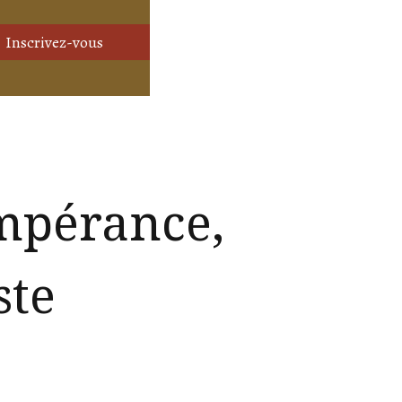
mpérance,
ste