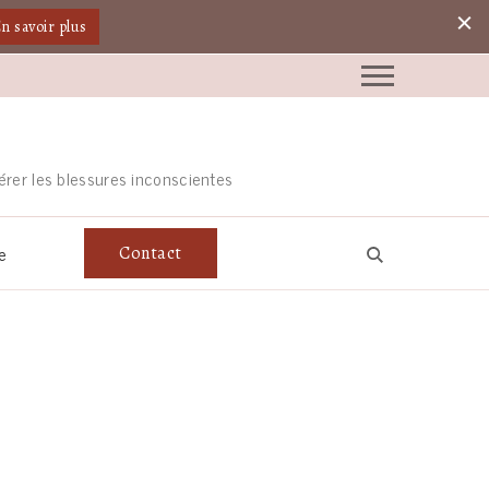
n savoir plus
érer les blessures inconscientes
e
Contact