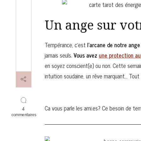
Un ange sur vot
Tempérance, c’est
l’arcane de notre ange
jamais seuls.
Vous avez
une protection au
en soyez conscient(e) ou non. Cette semain
intuition soudaine, un rêve marquant… Tout
Ca vous parle les ami.es? Ce besoin de te
4
commentaires
sur
Guidance:
Tempérance,
l’ange