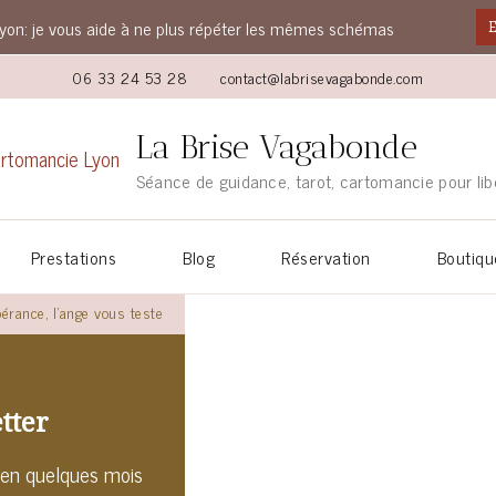
yon: je vous aide à ne plus répéter les mêmes schémas
E
06 33 24 53 28
contact@labrisevagabonde.com
La Brise Vagabonde
Séance de guidance, tarot, cartomancie pour lib
Prestations
Blog
Réservation
Boutiqu
érance, l’ange vous teste
tter
 en quelques mois