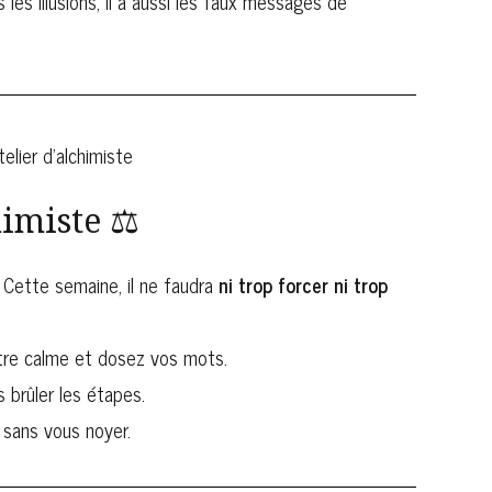
s les illusions, il a aussi les faux messages de
imiste ⚖️
. Cette semaine, il ne faudra
ni trop forcer ni trop
tre calme et dosez vos mots.
s brûler les étapes.
 sans vous noyer.